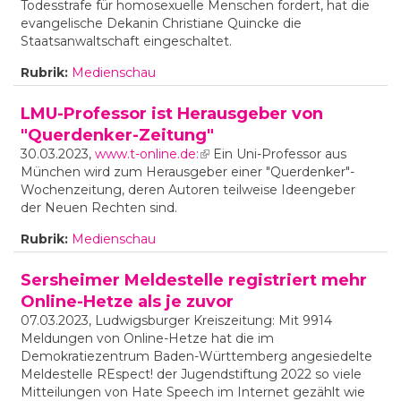
Todesstrafe für homosexuelle Menschen fordert, hat die
evangelische Dekanin Christiane Quincke die
Staatsanwaltschaft eingeschaltet.
Rubrik:
Medienschau
LMU-Professor ist Herausgeber von
"Querdenker-Zeitung"
30.03.2023,
www.t-online.de:
(link is external)
Ein Uni-Professor aus
München wird zum Herausgeber einer "Querdenker"-
Wochenzeitung, deren Autoren teilweise Ideengeber
der Neuen Rechten sind.
Rubrik:
Medienschau
Sersheimer Meldestelle registriert mehr
Online-Hetze als je zuvor
07.03.2023, Ludwigsburger Kreiszeitung: Mit 9914
Meldungen von Online-Hetze hat die im
Demokratiezentrum Baden-Württemberg angesiedelte
Meldestelle REspect! der Jugendstiftung 2022 so viele
Mitteilungen von Hate Speech im Internet gezählt wie