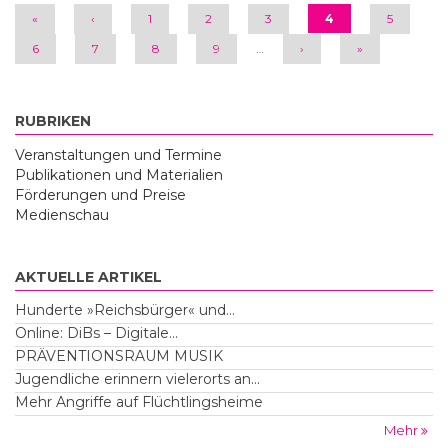
«
‹
1
2
3
4
5
6
7
8
9
…
›
»
RUBRIKEN
Veranstaltungen und Termine
Publikationen und Materialien
Förderungen und Preise
Medienschau
AKTUELLE ARTIKEL
Hunderte »Reichsbürger« und...
Online: DiBs – Digitale...
PRÄVENTIONSRAUM MUSIK
Jugendliche erinnern vielerorts an...
Mehr Angriffe auf Flüchtlingsheime
Mehr