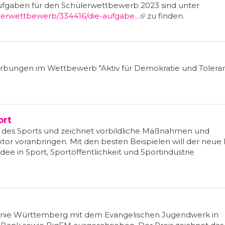
Aufgaben für den Schülerwettbewerb 2023 sind unter
erwettbewerb/334416/die-aufgabe...
(link is external)
zu finden.
erbungen im Wettbewerb "Aktiv für Demokratie und Tolera
ort
 des Sports und zeichnet vorbildliche Maßnahmen und
tor voranbringen. Mit den besten Beispielen will der neue 
dee in Sport, Sportöffentlichkeit und Sportindustrie
konie Württemberg mit dem Evangelischen Jugendwerk in