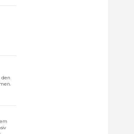
n den
mmen.
nem
siv
r