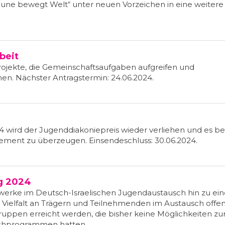
ne bewegt Welt“ unter neuen Vorzeichen in eine weitere
beit
r Projekte, die Gemeinschaftsaufgaben aufgreifen und
n. Nächster Antragstermin: 24.06.2024.
024 wird der Jugenddiakoniepreis wieder verliehen und es b
gement zu überzeugen. Einsendeschluss: 30.06.2024.
ng 2024
erke im Deutsch-Israelischen Jugendaustausch hin zu ei
e Vielfalt an Trägern und Teilnehmenden im Austausch offen
gruppen erreicht werden, die bisher keine Möglichkeiten zu
schprogrammen hatten.