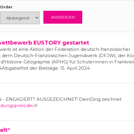
Order
swettbewerb EUSTORY gestartet
erb ist eine Aktion der Föderation deutsch-französischer
it dem Deutsch-Französischen Jugendwerk (DFJW), der Kö
 d'Histoire-Géographie (APHG) für Schüler:innen in Frankrei
Abgabefrist der Beiträge: 15. April 2024
024 - ENGAGIERT? AUSGEZEICHNET! DeinDing zeichnet
ldungspreis.de/
(link is external)
lt“