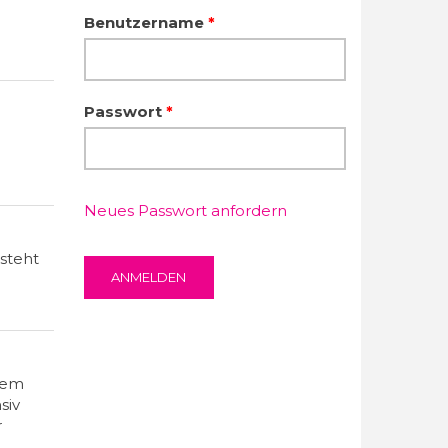
Benutzername
*
Passwort
*
Neues Passwort anfordern
esteht
nem
siv
r