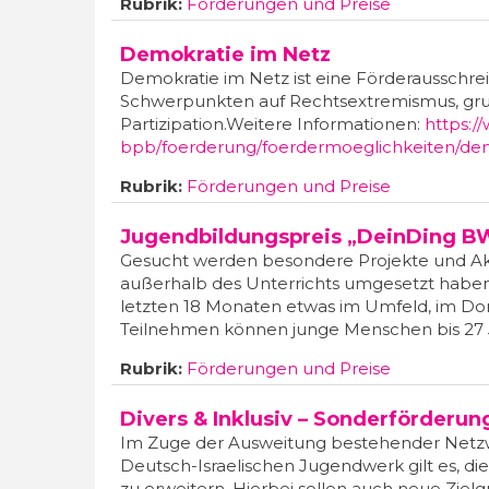
Rubrik:
Förderungen und Preise
Demokratie im Netz
Demokratie im Netz ist eine Förderausschreib
Schwerpunkten auf Rechtsextremismus, gru
Partizipation.Weitere Informationen:
https:/
bpb/foerderung/foerdermoeglichkeiten/demok
Rubrik:
Förderungen und Preise
Jugendbildungspreis „DeinDing BW
Gesucht werden besondere Projekte und Akt
außerhalb des Unterrichts umgesetzt haben. 
letzten 18 Monaten etwas im Umfeld, im Dor
Teilnehmen können junge Menschen bis 27
Rubrik:
Förderungen und Preise
Divers & Inklusiv – Sonderförderu
Im Zuge der Ausweitung bestehender Netzw
Deutsch-Israelischen Jugendwerk gilt es, di
zu erweitern. Hierbei sollen auch neue Ziel