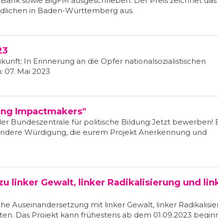
 Bank sowie BigFM ausgeschrieben. Der Preis zeichnet das
dlichen in Baden-Württemberg aus.
23
kunft: In Erinnerung an die Opfer nationalsozialistischen
n: 07. Mai 2023
ung Impactmakers"
er Bundeszentrale für politische Bildung:Jetzt bewerben! 
esondere Würdigung, die eurem Projekt Anerkennung und
zu linker Gewalt, linker Radikalisierung und li
sche Auseinandersetzung mit linker Gewalt, linker Radikalisi
ten. Das Projekt kann frühestens ab dem 01.09.2023 begin