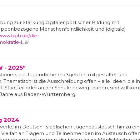
ung zur Stärkung digitaler politischer Bildung mit
ppenbezogene Menschenfeindlichkeit und (digitale)
/www.bpb.de/die-
ratie-i...
(link is external)
 - 2025“
ionen, die Jugendliche maßgeblich mitgestaltet und
Thematisch ist die Ausschreibung offen – alle Ideen, die i
f, Stadtteil oder an der Schule bewegt haben, sind willko
 Jahre aus Baden-Württemberg.
ng 2024
erke im Deutsch-Israelischen Jugendaustausch hin zu ei
e Vielfalt an Trägern und Teilnehmenden im Austausch offen
gruppen erreicht werden, die bisher keine Möglichkeiten zu