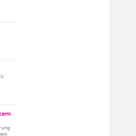
Es
nkem
erung
nen