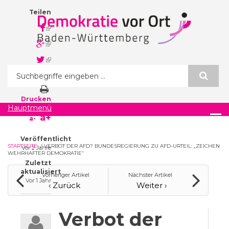
Direkt zum Inhalt
Teilen
(link is
external)
(link is
external)
(link is
external)
Suchformular
Drucken
Hauptmenü
a+
a-
Veröffentlicht
STARTSEITE
/
VERBOT DER AFD? BUNDESREGIERUNG ZU AFD-URTEIL: „ZEICHEN
Vor 2 Jahre
WEHRHAFTER DEMOKRATIE“
Zuletzt
aktualisiert
Vorheriger Artikel
Nächster Artikel
Vor 1 Jahr
‹ Zurück
Weiter ›
Verbot der