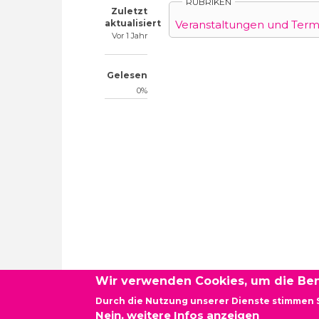
RUBRIKEN
Zuletzt
Veranstaltungen und Term
aktualisiert
Vor 1 Jahr
Gelesen
0%
Wir verwenden Cookies, um die Ben
Durch die Nutzung unserer Dienste stimmen 
Newsletter - Demokratie vor Ort Baden-Württembe
Nein, weitere Infos anzeigen