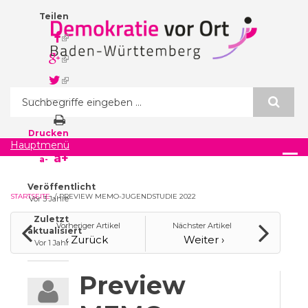
Direkt zum Inhalt
Teilen
(link is
external)
(link is
external)
(link is
external)
Suchformular
Drucken
Hauptmenü
a+
a-
Veröffentlicht
STARTSEITE
/
PREVIEW MEMO-JUGENDSTUDIE 2022
Vor 3 Jahre
Zuletzt
Vorheriger Artikel
Nächster Artikel
aktualisiert
‹ Zurück
Weiter ›
Vor 1 Jahr
Preview