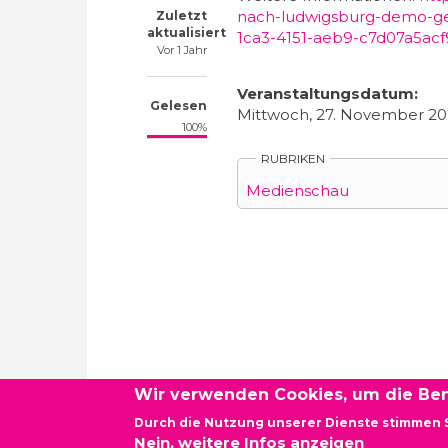
nach-ludwigsburg-demo-geg
Zuletzt
aktualisiert
1ca3-4151-aeb9-c7d07a5acf
Vor 1 Jahr
Veranstaltungsdatum:
Gelesen
Mittwoch, 27. November 20
100%
RUBRIKEN
Medienschau
Wir verwenden Cookies, um die Ben
Durch die Nutzung unserer Dienste stimmen 
Newsletter - Demokratie vor Ort Baden-Württembe
Nein, weitere Infos anzeigen