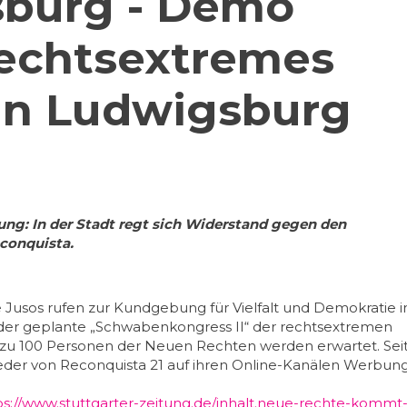
burg - Demo
echtsextremes
 in Ludwigsburg
tung: In der Stadt regt sich Widerstand gegen den
conquista.
 Jusos rufen zur Kundgebung für Vielfalt und Demokratie i
t der geplante „Schwabenkongress II“ der rechtsextremen
 zu 100 Personen der Neuen Rechten werden erwartet. Sei
der von Reconquista 21 auf ihren Online-Kanälen Werbun
ps://www.stuttgarter-zeitung.de/inhalt.neue-rechte-kommt