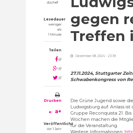
Ludwigs
dzchef
gegen r
Lesedauer
weniger
als
Treffen
1 Minute
Teilen
Dezember 08, 2024 - 23:39
(link is external)
(link is external)
27.11.2024, Stuttgarter Zei
(link is external)
Schwabenkongress von Re
Die Grüne Jugend sowie die
Drucken
Ludwigsburg auf. Anlass is
a+
a-
Gruppe Reconquista 21. Bis
Wochen machen die Mitglie
Veröffentlicht
für die Veranstaltung.
Vor 1 Jahr
Weitere Informationen:
htt