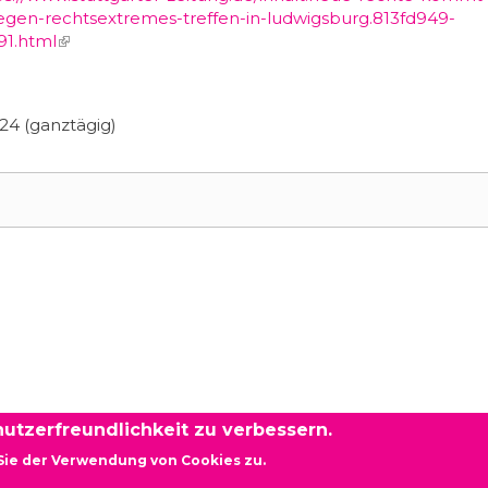
en-rechtsextremes-treffen-in-ludwigsburg.813fd949-
91.html
(link is external)
24 (ganztägig)
utzerfreundlichkeit zu verbessern.
Sie der Verwendung von Cookies zu.
rg