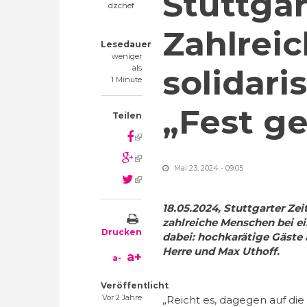
Stuttgar
dzchef
Zahlrei
Lesedauer
weniger
als
solidari
1 Minute
„Fest g
Teilen
(link is external)
(link is external)
Mai 23, 2024 - 09:05
(link is external)
18.05.2024, Stuttgarter Ze
zahlreiche Menschen bei e
Drucken
dabei: hochkarätige Gäste 
Herre und Max Uthoff.
a+
a-
Veröffentlicht
Vor 2 Jahre
„Reicht es, dagegen auf die 