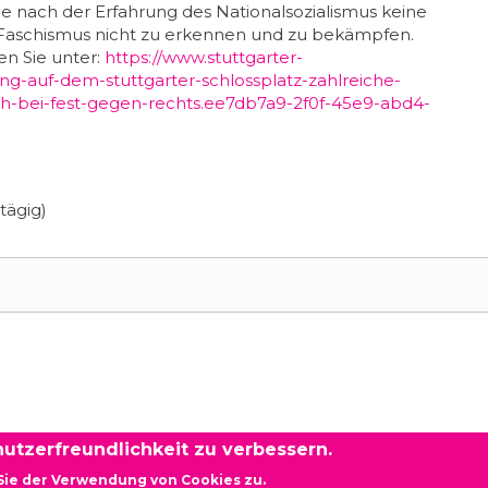
be nach der Erfahrung des Nationalsozialismus keine
Faschismus nicht zu erkennen und zu bekämpfen.
en Sie unter:
https://www.stuttgarter-
ng-auf-dem-stuttgarter-schlossplatz-zahlreiche-
ch-bei-fest-gegen-rechts.ee7db7a9-2f0f-45e9-abd4-
xternal)
tägig)
utzerfreundlichkeit zu verbessern.
Sie der Verwendung von Cookies zu.
rg