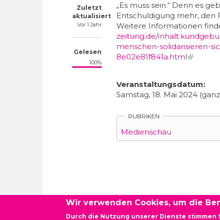
„Es muss sein.“ Denn es ge
Zuletzt
Entschuldigung mehr, den 
aktualisiert
Vor 1 Jahr
Weitere Informationen find
zeitung.de/inhalt.kundgebu
menschen-solidarisieren-si
Gelesen
8e02e81f841a.html
(link is e
100%
Veranstaltungsdatum:
Samstag, 18. Mai 2024 (ganz
RUBRIKEN
Medienschau
Wir verwenden Cookies, um die Ben
Durch die Nutzung unserer Dienste stimmen 
Newsletter - Demokratie vor Ort Baden-Württembe