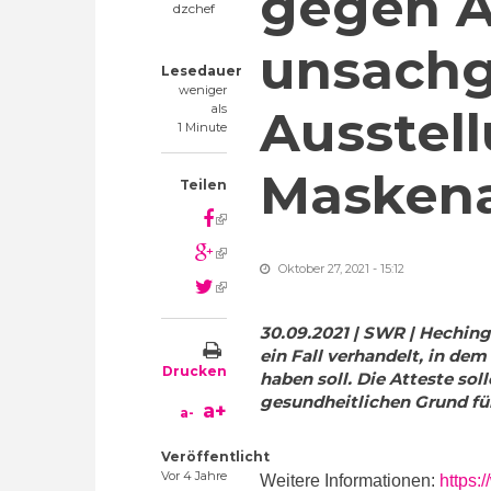
gegen Ä
dzchef
unsach
Lesedauer
weniger
als
Ausstel
1 Minute
Maskena
Teilen
(link is external)
(link is external)
Oktober 27, 2021 - 15:12
(link is external)
30.09.2021 | SWR | Heching
ein Fall verhandelt, in dem 
Drucken
haben soll. Die Atteste so
gesundheitlichen Grund fü
a+
a-
Veröffentlicht
Vor 4 Jahre
Weitere Informationen:
https: