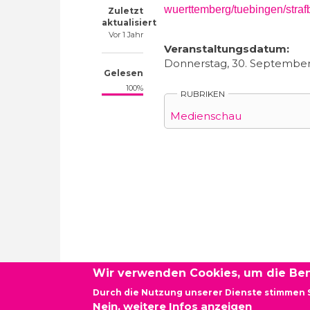
wuerttemberg/tuebingen/straf
Zuletzt
aktualisiert
Vor 1 Jahr
Veranstaltungsdatum:
Donnerstag, 30. September 
Gelesen
100%
RUBRIKEN
Medienschau
Wir verwenden Cookies, um die Ben
Durch die Nutzung unserer Dienste stimmen 
Newsletter - Demokratie vor Ort Baden-Württembe
Nein, weitere Infos anzeigen