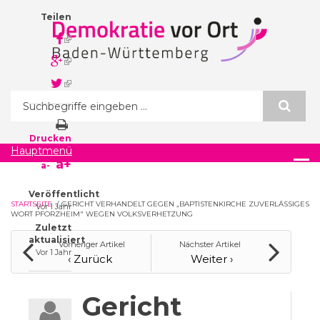
Direkt zum Inhalt
Teilen
(link is
external)
(link is
external)
(link is
external)
Suchformular
Drucken
Hauptmenü
a+
a-
Veröffentlicht
STARTSEITE
/
GERICHT VERHANDELT GEGEN „BAPTISTENKIRCHE ZUVERLÄSSIGES
Vor 1 Jahr
WORT PFORZHEIM" WEGEN VOLKSVERHETZUNG
Zuletzt
aktualisiert
Vorheriger Artikel
Nächster Artikel
Vor 1 Jahr
‹ Zurück
Weiter ›
Gericht