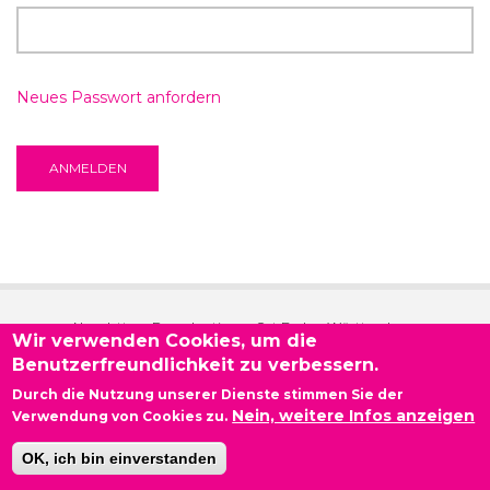
Neues Passwort anfordern
Newsletter - Demokratie vor Ort Baden-Württemberg
Wir verwenden Cookies, um die
Benutzerfreundlichkeit zu verbessern.
Kontakt
Durch die Nutzung unserer Dienste stimmen Sie der
Nein, weitere Infos anzeigen
Impressum
Verwendung von Cookies zu.
Datenschutzerklärung
OK, ich bin einverstanden