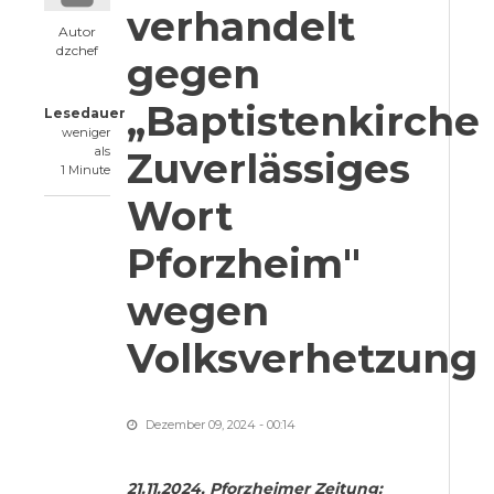
verhandelt
Autor
dzchef
gegen
„Baptistenkirche
Lesedauer
weniger
als
Zuverlässiges
1 Minute
Wort
Pforzheim"
wegen
Volksverhetzung
Dezember 09, 2024 - 00:14
21.11.2024, Pforzheimer Zeitung: