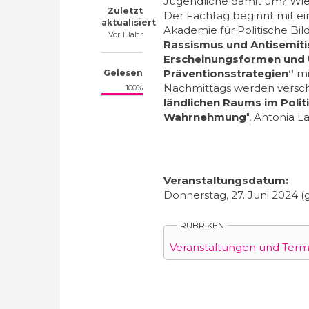
Jugendliche damit um? Wie g
Zuletzt
Der Fachtag beginnt mit ein
aktualisiert
Akademie für Politische Bi
Vor 1 Jahr
Rassismus und Antisemiti
Erscheinungsformen und 
Präventionsstrategien“
mi
Gelesen
Nachmittags werden versch
100%
ländlichen Raums im Polit
Wahrnehmung
", Antonia L
Veranstaltungsdatum:
Donnerstag, 27. Juni 2024 (
RUBRIKEN
Veranstaltungen und Term