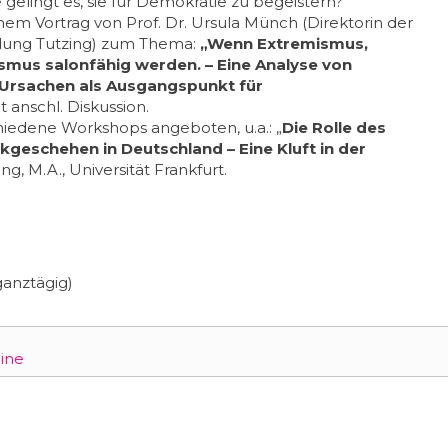
elingt es, sie für Demokratie zu begeistern?
em Vortrag von Prof. Dr. Ursula Münch (Direktorin der
ldung Tutzing) zum Thema:
„Wenn Extremismus,
smus salonfähig werden. – Eine Analyse von
Ursachen als Ausgangspunkt für
t anschl. Diskussion.
iedene Workshops angeboten, u.a.: „
Die Rolle des
ikgeschehen in Deutschland – Eine Kluft in der
ang, M.A., Universität Frankfurt.
ganztägig)
ine