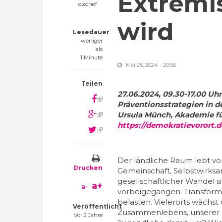
Extremi
dzchef
wird
Lesedauer
weniger
als
1 Minute
Mai 25, 2024 - 20:56
Teilen
27.06.2024, 09.30-17.00 Uh
(link is external)
Präventionsstrategien in de
(link is external)
Ursula Münch, Akademie fü
https://demokratievorort.d
(link is external)
Der ländliche Raum lebt von
Drucken
Gemeinschaft, Selbstwirksa
gesellschaftlicher Wandel 
a+
a-
vorbeigegangen. Transform
belasten. Vielerorts wächst
Veröffentlicht
Zusammenlebens, unserer 
Vor 2 Jahre