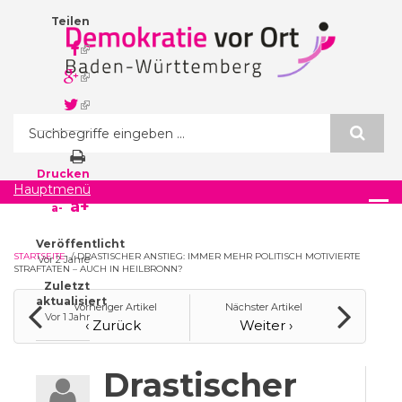
Direkt zum Inhalt
Teilen
(link is
external)
(link is
external)
(link is
external)
Suchformular
Drucken
Hauptmenü
a+
a-
Veröffentlicht
STARTSEITE
/
DRASTISCHER ANSTIEG: IMMER MEHR POLITISCH MOTIVIERTE
Vor 2 Jahre
STRAFTATEN – AUCH IN HEILBRONN?
Zuletzt
aktualisiert
Vorheriger Artikel
Nächster Artikel
Vor 1 Jahr
‹ Zurück
Weiter ›
Drastischer