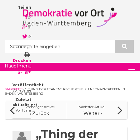
Direkt zum Inhalt
Teilen
(link is
external)
(link is
external)
(link is
external)
Suchformular
Drucken
Hauptmenü
a+
a-
Veröffentlicht
STARTSEITE
/
„THING DER TITANEN“: RECHERCHE ZU NEONAZI-TREFFEN IN
Vor 4 Jahre
BADEN-WÜRTTEMBERG
Zuletzt
aktualisiert
Vorheriger Artikel
Nächster Artikel
Vor 1 Jahr
‹ Zurück
Weiter ›
„Thing der