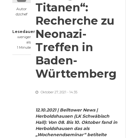
Titanen“:
Autor
dzchef
Recherche zu
Neonazi-
Lesedauer
weniger
als
Treffen in
1 Minute
Baden-
Württemberg
Oktober 27, 2021 - 14:35
12.10.2021 | Belltower News |
Herboldshausen (LK Schwäbisch
Hall): Von 08. Bis 10. Oktober fand in
Herboldshausen das als
„Wochenendseminar“ betitelte