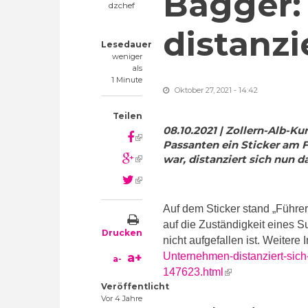
Bagger:
dzchef
distanzi
Lesedauer
weniger
als
1 Minute
Oktober 27, 2021 - 14:42
Teilen
08.10.2021 | Zollern-Alb-K
(link is external)
Passanten ein Sticker am F
(link is external)
war, distanziert sich nun
(link is external)
Auf dem Sticker stand „Führe
auf die Zuständigkeit eines 
Drucken
nicht aufgefallen ist.
Weitere I
a+
Unternehmen-distanziert-sich
a-
(link is external)
147623.html
Veröffentlicht
Vor 4 Jahre