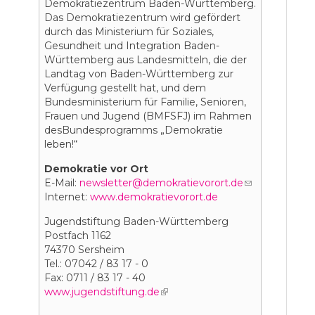
Demokratiezentrum Baden-Württemberg.
Das Demokratiezentrum wird gefördert
durch das Ministerium für Soziales,
Gesundheit und Integration Baden-
Württemberg aus Landesmitteln, die der
Landtag von Baden-Württemberg zur
Verfügung gestellt hat, und dem
Bundesministerium für Familie, Senioren,
Frauen und Jugend (BMFSFJ) im Rahmen
desBundesprogramms „Demokratie
leben!“
Demokratie vor Ort
E-Mail:
newsletter@demokratievorort.de
(link
Internet:
www.demokratievorort.de
sends
e-
Jugendstiftung Baden-Württemberg
mail)
Postfach 1162
74370 Sersheim
Tel.: 07042 / 83 17 - 0
Fax: 0711 / 83 17 - 40
www.jugendstiftung.de
(link is external)