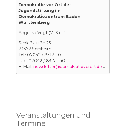
Demokratie vor Ort der
Jugendstiftung im
Demokratiezentrum Baden-
Württemberg
Angelika Vogt (V.i.S.d.P.)
Schloßstraße 23
74372 Sersheim
Tel.: 07042 / 8317 - 0
Fax.: 07042 / 8317 - 40
E-Mail:
newsletter@demokratievorort.de
(link
sends
e-
mail)
Veranstaltungen und
Termine