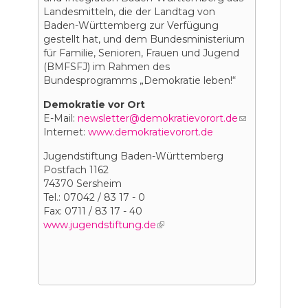
Landesmitteln, die der Landtag von
Baden-Württemberg zur Verfügung
gestellt hat, und dem Bundesministerium
für Familie, Senioren, Frauen und Jugend
(BMFSFJ) im Rahmen des
Bundesprogramms „Demokratie leben!“
Demokratie vor Ort
E-Mail:
newsletter@demokratievorort.de
(link
Internet:
www.demokratievorort.de
sends
e-
Jugendstiftung Baden-Württemberg
mail)
Postfach 1162
74370 Sersheim
Tel.: 07042 / 83 17 - 0
Fax: 0711 / 83 17 - 40
www.jugendstiftung.de
(link is external)