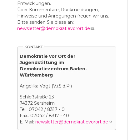
Entwicklungen.
Über Kommentare, Rückmeldungen,
Hinweise und Anregungen freuen wir uns.
Bitte senden Sie diese an:
newsletter@demokratievorort.de
(link sends e-
.
mail)
KONTAKT
Demokratie vor Ort der
Jugendstiftung im
Demokratiezentrum Baden-
Württemberg
Angelika Vogt (V.i.S.d.P.)
Schloßstraße 23
74372 Sersheim
Tel.: 07042 / 8317 - 0
Fax.: 07042 / 8317 - 40
E-Mail:
newsletter@demokratievorort.de
(link
sends
e-